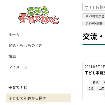
令和8年度学童
定期予防接種
グ
交流
ホーム
ロ
緊急・もしものとき
ー
バ
相談
ル
ナ
マイメニュー
2024年5月1
ビ
子ども家庭
ゲ
相談
ー
子育てナビ
0歳
出産
シ
ョ
子どもの年齢から探す
ン