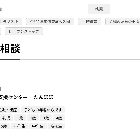
このページの本文へ
検索
クラブ入所
令和8年度保育施設入園
一時保育
妊婦のための支援
保活ワンストップ
・相談
日
支援センター たんぽぽ
妊娠・出産
子どもの年齢から探す
・乳児
1歳
2歳
3歳
4歳
5歳
小学生
中学生
高校生