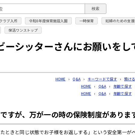
このページの本文へ
検索
クラブ入所
令和8年度保育施設入園
一時保育
妊婦のための支援
保活ワンストップ
ビーシッターさんにお願いをし
HOME
›
Q&A
›
キーワードで探す
›
預け
HOME
›
Q&A
›
年齢で探す
HOME
›
Q&A
›
年齢で探す
一ですが、万が一の時の保険制度がありま
したときと同じ状態でお子様をお返しする」という安全第一が