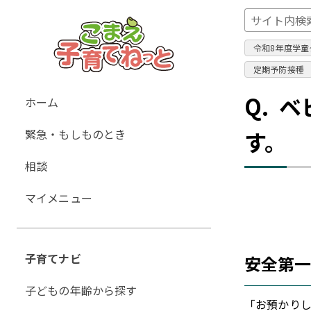
令和8年度学童
定期予防接種
グ
Q.
ベ
ホーム
ロ
緊急・もしものとき
す。
ー
バ
相談
ル
ナ
マイメニュー
ビ
ゲ
ー
子育てナビ
安全第
シ
ョ
子どもの年齢から探す
ン
「お預かり