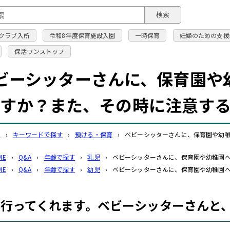
このページの本文へ
検索
クラブ入所
令和8年度保育施設入園
一時保育
妊婦のための支援
保活ワンストップ
ビーシッターさんに、保育園や
ますか？また、その時に注意す
A
›
キーワードで探す
›
預ける・保育
›
ベビーシッターさんに、保育園や幼
ME
›
Q&A
›
年齢で探す
›
乳児
›
ベビーシッターさんに、保育園や幼稚園
ME
›
Q&A
›
年齢で探す
›
幼児
›
ベビーシッターさんに、保育園や幼稚園
行ってくれます。ベビーシッターさんと