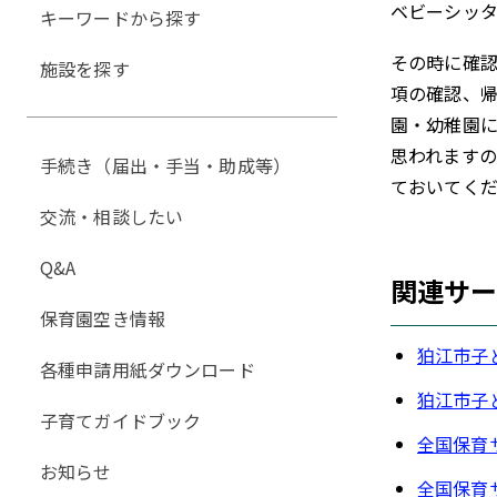
ベビーシッ
キーワードから探す
その時に確
施設を探す
項の確認、
園・幼稚園
思われます
手続き（届出・手当・助成等）
ておいてく
交流・相談したい
Q&A
関連サ
保育園空き情報
狛江市子
各種申請用紙ダウンロード
狛江市子
子育てガイドブック
全国保育
お知らせ
全国保育