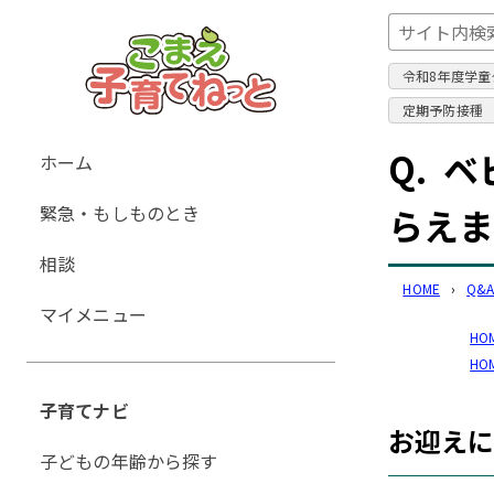
令和8年度学童
定期予防接種
グ
Q.
ベ
ホーム
ロ
緊急・もしものとき
らえ
ー
バ
相談
ル
HOME
›
Q&
ナ
マイメニュー
ビ
HO
ゲ
HO
ー
子育てナビ
シ
お迎えに
ョ
子どもの年齢から探す
ン