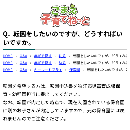
このページの本文へ
Q.
転園をしたいのですが、どうすればい
いですか。
HOME
›
Q&A
›
年齢で探す
›
乳児
›
転園をしたいのですが、どうすれば
HOME
›
Q&A
›
年齢で探す
›
幼児
›
転園をしたいのですが、どうすれば
HOME
›
Q&A
›
キーワードで探す
›
保育園
›
転園をしたいのですが、ど
転園を希望する方は、転園申込書を狛江市児童育成課保
育・幼稚園担当に提出してください。
なお、転園が内定した時点で、現在入園されている保育園
に別のお子さんが内定していますので、元の保育園には戻
れませんのでご注意ください。