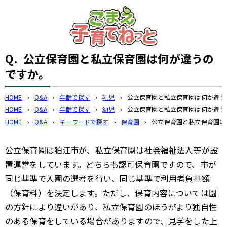
このページの本文へ
Q.
公立保育園と私立保育園は何が違うの
ですか。
HOME
›
Q&A
›
年齢で探す
›
乳児
›
公立保育園と私立保育園は何が違う
HOME
›
Q&A
›
年齢で探す
›
幼児
›
公立保育園と私立保育園は何が違う
HOME
›
Q&A
›
キーワードで探す
›
保育園
›
公立保育園と私立保育園は
公立保育園は狛江市が、私立保育園は社会福祉法人等が設
置運営をしています。どちらも認可保育園ですので、市が
同じ基準で入園の選考を行い、同じ基準で利用者負担額
（保育料）を決定します。ただし、保育内容については園
の方針により違いがあり、私立保育園のほうがより独自性
のある保育をしている場合がありますので、見学をした上