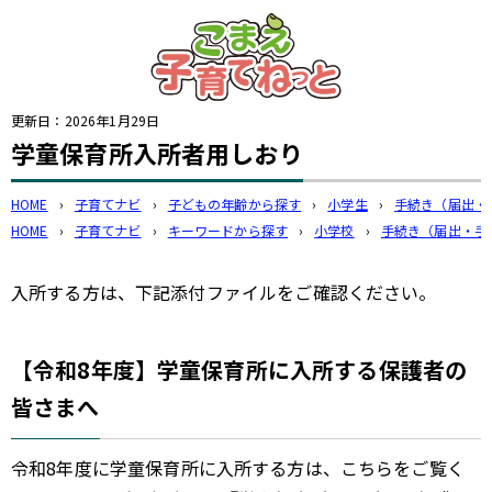
このページの本文へ
更新日：
2026年1月29日
学童保育所入所者用しおり
HOME
›
子育てナビ
›
子どもの年齢から探す
›
小学生
›
手続き（届出・
HOME
›
子育てナビ
›
キーワードから探す
›
小学校
›
手続き（届出・手
入所する方は、下記添付ファイルをご確認ください。
【令和8年度】学童保育所に入所する保護者の
皆さまへ
令和8年度に学童保育所に入所する方は、こちらをご覧く