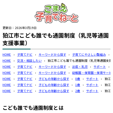
このページの本文へ
更新日：
2026年3月19日
狛江市こども誰でも通園制度（乳児等通園
支援事業）
HOME
›
子育てナビ
›
キーワードから探す
›
子育てにやさしい取組み
›
HOME
›
交流・相談したい
›
狛江市こども誰でも通園制度（乳児等通園支援
HOME
›
子育てナビ
›
キーワードから探す
›
出産・乳児
›
サポート
›
HOME
›
子育てナビ
›
キーワードから探す
›
幼稚園・保育園・保育サービ
HOME
›
子育てナビ
›
子どもの年齢から探す
›
0歳
›
サポート
›
狛江
HOME
›
子育てナビ
›
子どもの年齢から探す
›
1歳
›
サポート
›
狛江
HOME
›
子育てナビ
›
子どもの年齢から探す
›
2歳
›
サポート
›
狛江
こども誰でも通園制度とは