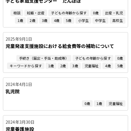
子ども家庭支援センター たんぽぽ
相談
妊娠・出産
子どもの年齢から探す
0歳
出産・乳児
1歳
2歳
3歳
4歳
5歳
小学生
中学生
高校生
2025年9月1日
児童発達支援施設における給食費等の補助について
手続き（届出・手当・助成等）
子どもの年齢から探す
0歳
キーワードから探す
1歳
2歳
3歳
児童福祉
4歳
5歳
2024年4月1日
乳児院
0歳
1歳
児童福祉
2024年3月30日
児童養護施設