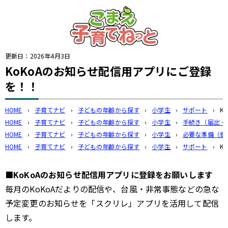
このページの本文へ
更新日：
2026年4月3日
KoKoAのお知らせ配信用アプリにご登録
を！！
HOME
›
子育てナビ
›
子どもの年齢から探す
›
小学生
›
サポート
›
K
HOME
›
子育てナビ
›
子どもの年齢から探す
›
小学生
›
手続き（届出・
HOME
›
子育てナビ
›
子どもの年齢から探す
›
小学生
›
必要な準備（健
HOME
›
子育てナビ
›
子どもの年齢から探す
›
小学生
›
サポート
›
K
■KoKoAのお知らせ配信用アプリに登録をお願いします
毎月のKoKoAだよりの配信や、台風・非常事態などの急な
予定変更のお知らせを「スクリレ」アプリを活用して配信
します。