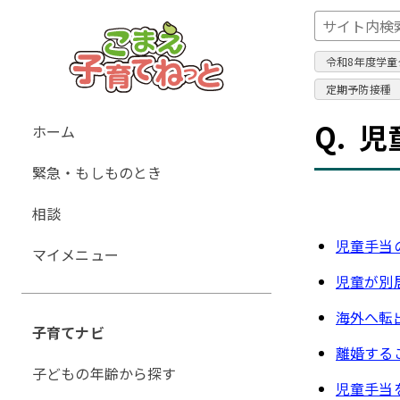
令和8年度学童
定期予防接種
グ
Q.
児
ホーム
ロ
緊急・もしものとき
ー
バ
相談
ル
児童手当
ナ
マイメニュー
ビ
児童が別
ゲ
海外へ転
ー
子育てナビ
シ
離婚する
ョ
子どもの年齢から探す
児童手当
ン