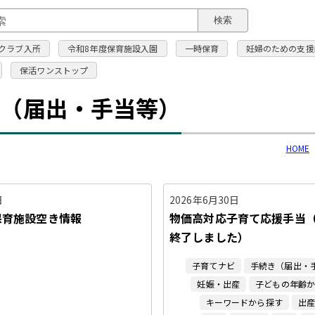
このページの本文へ
検索
クラブ入所
令和8年度保育施設入園
一時保育
妊婦のための支援
保活ワンストップ
き（届出・手当等）
HOME
日
2026年6月30日
保育施設空き情報
物価高対応子育て応援手当
終了しました）
子育てナビ
手続き（届出・
妊娠・出産
子どもの年齢
キーワードから探す
出