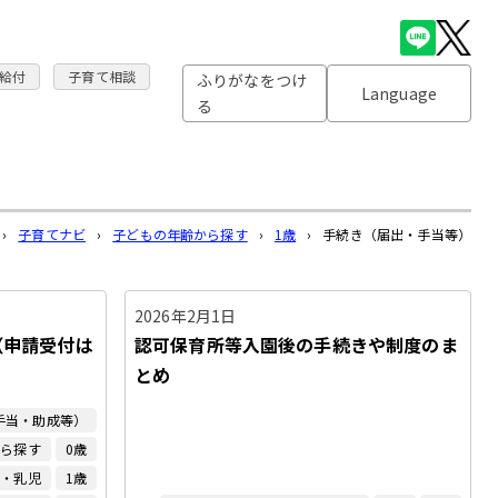
給付
子育て相談
ふりがなをつけ
Language
る
›
子育てナビ
›
子どもの年齢から探す
›
1歳
›
手続き（届出・手当等）
2026年2月1日
（申請受付は
認可保育所等入園後の手続きや制度のま
とめ
手当・助成等）
から探す
0歳
産・乳児
1歳