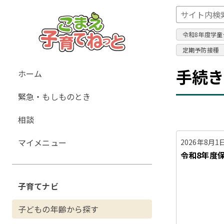
令和8年度学童
定期予防接種
グ
手続
ホーム
ロ
緊急・もしものとき
ー
バ
相談
ル
ナ
マイメニュー
2026年8月1
ビ
令和8年度
ゲ
ー
子育てナビ
シ
ョ
子どもの年齢から探す
ン