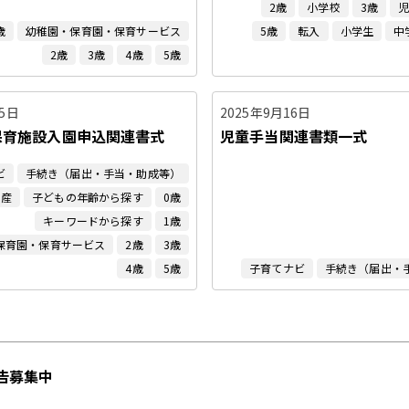
2歳
小学校
3歳
歳
幼稚園・保育園・保育サービス
5歳
転入
小学生
中
2歳
3歳
4歳
5歳
15日
2025年9月16日
保育施設入園申込関連書式
児童手当関連書類一式
ビ
手続き（届出・手当・助成等）
出産
子どもの年齢から探す
0歳
キーワードから探す
1歳
保育園・保育サービス
2歳
3歳
4歳
5歳
子育てナビ
手続き（届出・
告募集中