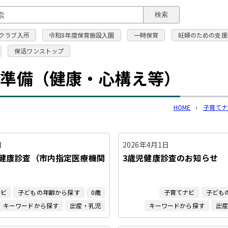
このページの本文へ
検索
クラブ入所
令和8年度保育施設入園
一時保育
妊婦のための支援
保活ワンストップ
な準備（健康・心構え等）
HOME
›
子育てナ
日
2026年4月1日
児健康診査（市内指定医療機関
3歳児健康診査のお知らせ
）
ナビ
子どもの年齢から探す
0歳
子育てナビ
子ども
キーワードから探す
出産・乳児
キーワードから探す
出