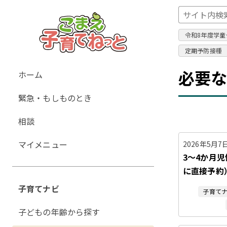
令和8年度学童
定期予防接種
グ
必要
ホーム
ロ
緊急・もしものとき
ー
バ
相談
ル
ナ
マイメニュー
2026年5月7
ビ
3～4か月
ゲ
に直接予約
ー
子育てナビ
子育て
シ
ョ
子どもの年齢から探す
ン