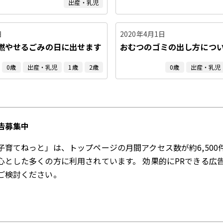
出産・乳児
日
2020年4月1日
燃やせるごみの日に出せます
おむつのゴミの出し方につ
0歳
出産・乳児
1歳
2歳
0歳
出産・乳児
告募集中
子育てねっと」は、トップページの月間アクセス数が約6,500
心とした多くの方に利用されています。 効果的にPRできる広
ご検討ください。