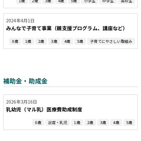
1歳
2歳
3歳
4歳
5歳
小学生
中学生
高校生
2024年4月1日
みんなで子育て事業（親支援プログラム、講座など）
0歳
1歳
2歳
3歳
4歳
5歳
子育てにやさしい取組み
補助金・助成金
2026年3月16日
乳幼児（マル乳）医療費助成制度
0歳
出産・乳児
1歳
2歳
3歳
4歳
5歳