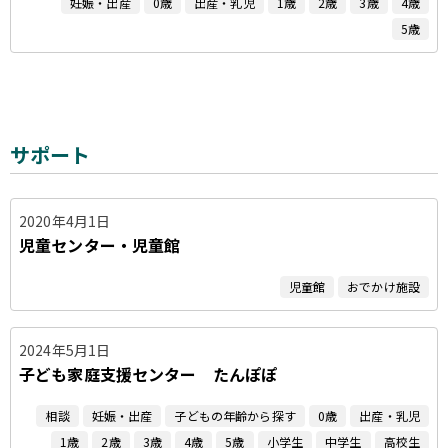
妊娠・出産
0歳
出産・乳児
1歳
2歳
3歳
4歳
5歳
サポート
2020年4月1日
児童センター・児童館
児童館
おでかけ施設
2024年5月1日
子ども家庭支援センター たんぽぽ
相談
妊娠・出産
子どもの年齢から探す
0歳
出産・乳児
1歳
2歳
3歳
4歳
5歳
小学生
中学生
高校生