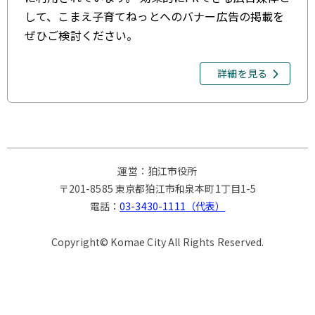
公園・児童遊園
して、こまえ子育てねっとへのバナー広告の掲載を
東野川1-24-3
ぜひご検討ください。
地図上で確認
さわら児童遊園
詳細を見る
公園・児童遊園
東和泉1-2-7
地図上で確認
しいのき児童遊園
公園・児童遊園
運営：狛江市役所
岩戸北3-6-17
〒201-8585 東京都狛江市和泉本町1丁目1-5
地図上で確認
電話：
03-3430-1111（代表）
しらかば児童遊園
公園・児童遊園
Copyright© Komae City All Rights Reserved.
地図上で確認
つつじ児童遊園
公園・児童遊園
東和泉1-30-3