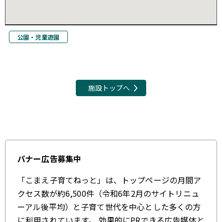
公園・児童遊園
岩戸北1-1-7
地図上で確認
公園・児童遊園
こでまり児童遊園
公園・児童遊園
岩戸南3-14-29
地図上で確認
施設トップへ
こぶし児童遊園
公園・児童遊園
駒井町1-1-6
地図上で確認
バナー広告募集中
さくら児童遊園
公園・児童遊園
「こまえ子育てねっと」は、トップページの月間ア
和泉本町3-27-13
クセス数が約6,500件（令和6年2月のサイトリニュ
地図上で確認
ーアル後平均）と子育て世代を中心とした多くの方
さつき児童遊園
に利用されています。 効果的にPRできる広告媒体と